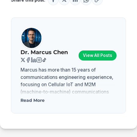
Dr. Marcus Chen
View All Posts
Marcus has more than 15 years of
communications engineering experience,
focusing on Cellular IoT and M2M
(machine-to-machine) communications
technologies. Before joining the Eiotclub
Read More
content team, he was responsible for the
optimization of 4G/5G network
infrastructure at a leading global telecom
operator. He is good at solving complex
device network configuration (APN