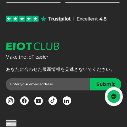
あなたに合わせた最新情報を見逃さないでください。
メ
購
Submit
ー
読
ル
購
ア
読
ド
レ
Instagram
Facebook
TikTok
LinkedIn
YouTube
ス
を
入
力