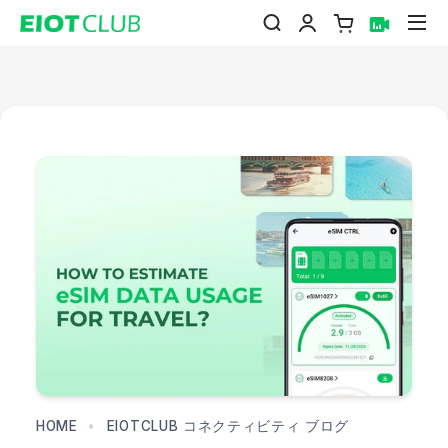
コ
カート
サ
検索
ログイン
ン
テ
ン
ツ
に
ス
キ
ッ
プ
HOME
•
EIOTCLUB コネクティビティ ブログ